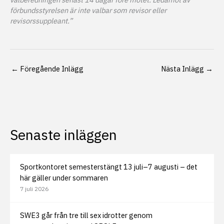
förbundsstyrelsen är inte valbar som revisor eller
revisorssuppleant.”
←
Föregående Inlägg
Nästa Inlägg
→
Senaste inläggen
Sportkontoret semesterstängt 13 juli–7 augusti – det
här gäller under sommaren
7 juli 2026
SWE3 går från tre till sex idrotter genom