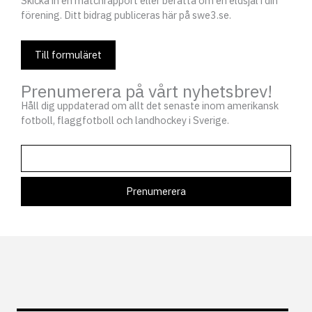
Skicka in en matchrapport eller berätta om en eldsjäl i din
förening. Ditt bidrag publiceras här på swe3.se.
Till formuläret
Prenumerera på vårt nyhetsbrev!
Håll dig uppdaterad om allt det senaste inom amerikansk
fotboll, flaggfotboll och landhockey i Sverige.