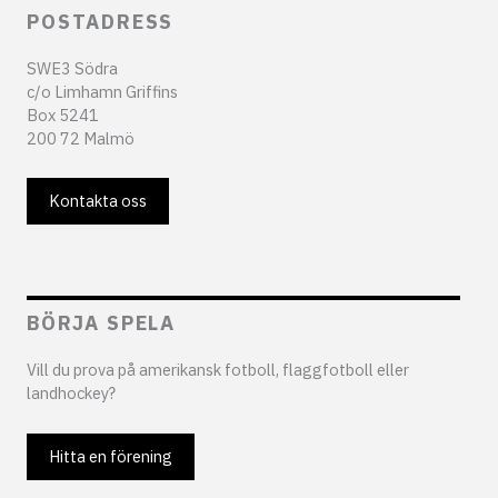
POSTADRESS
SWE3 Södra
c/o Limhamn Griffins
Box 5241
200 72 Malmö
Kontakta oss
BÖRJA SPELA
Vill du prova på amerikansk fotboll, flaggfotboll eller
landhockey?
Hitta en förening