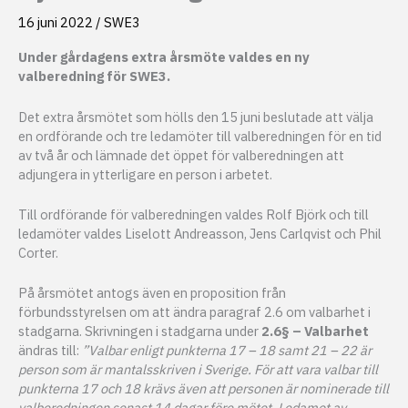
16 juni 2022
/
SWE3
Under gårdagens extra årsmöte valdes en ny
valberedning för SWE3.
Det extra årsmötet som hölls den 15 juni beslutade att välja
en ordförande och tre ledamöter till valberedningen för en tid
av två år och lämnade det öppet för valberedningen att
adjungera in ytterligare en person i arbetet.
Till ordförande för valberedningen valdes Rolf Björk och till
ledamöter valdes Liselott Andreasson, Jens Carlqvist och Phil
Corter.
På årsmötet antogs även en proposition från
förbundsstyrelsen om att ändra paragraf 2.6 om valbarhet i
stadgarna. Skrivningen i stadgarna under
2.6§ – Valbarhet
ändras till:
”Valbar enligt punkterna 17 – 18 samt 21 – 22 är
person som är mantalsskriven i Sverige. För att vara valbar till
punkterna 17 och 18 krävs även att personen är nominerade till
valberedningen senast 14 dagar före mötet. Ledamot av