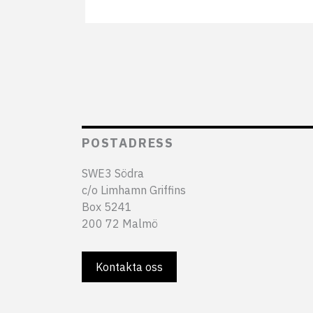
POSTADRESS
SWE3 Södra
c/o Limhamn Griffins
Box 5241
200 72 Malmö
Kontakta oss