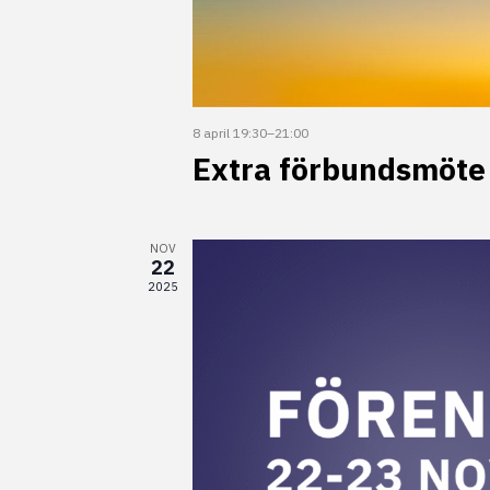
P
h
o
t
8 april 19:30
–
21:00
Extra förbundsmöte
o
V
NOV
i
22
2025
e
w