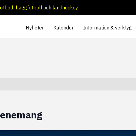
otboll
,
flaggfotboll
och
landhockey
.
Nyheter
Kalender
Information & verktyg
Evenemang