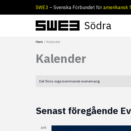
Hoppa
SWE3
– Svenska Förbundet för
amerikansk f
till
innehåll
Södra
Hem
Kalender
Kalender
Det finns inga kommande evenemang.
L
Senast föregående 
i
APR