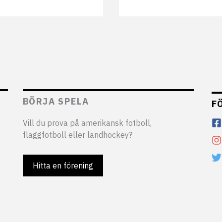
BÖRJA SPELA
F
Vill du prova på amerikansk fotboll,
flaggfotboll eller landhockey?
Hitta en förening