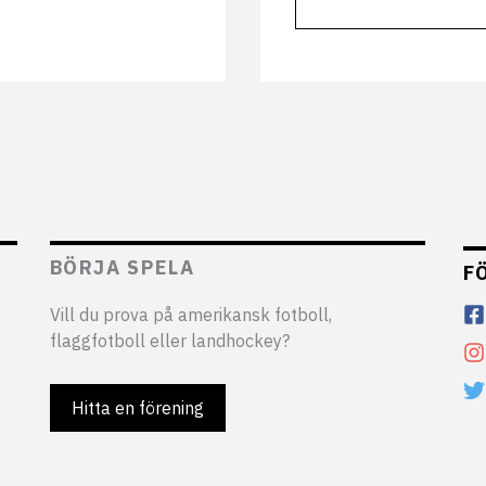
BÖRJA SPELA
F
Vill du prova på amerikansk fotboll,
flaggfotboll eller landhockey?
Hitta en förening