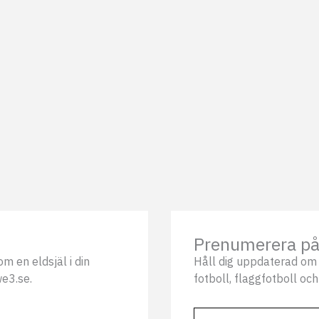
Prenumerera på 
m en eldsjäl i din
Håll dig uppdaterad om 
we3.se.
fotboll, flaggfotboll och