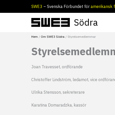
Hoppa
SWE3
– Svenska Förbundet för
amerikansk f
till
innehåll
Södra
Hem
Om SWE3 Södra
Styrelsemedlemmar
Styrelsemedlem
Joan Travesset, ordförande
Christoffer Lindström, ledamot, vice ordföra
Ulrika Stensson, sekreterare
Karatina Domaradzka, kassör