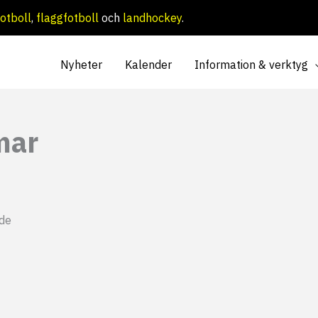
otboll
,
flaggfotboll
och
landhockey
.
Nyheter
Kalender
Information & verktyg
mar
nde