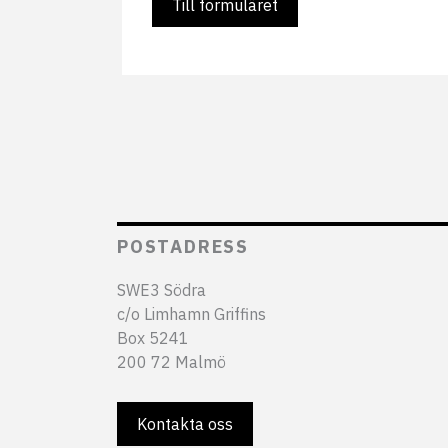
Till formuläret
POSTADRESS
SWE3 Södra
c/o Limhamn Griffins
Box 5241
200 72 Malmö
Kontakta oss