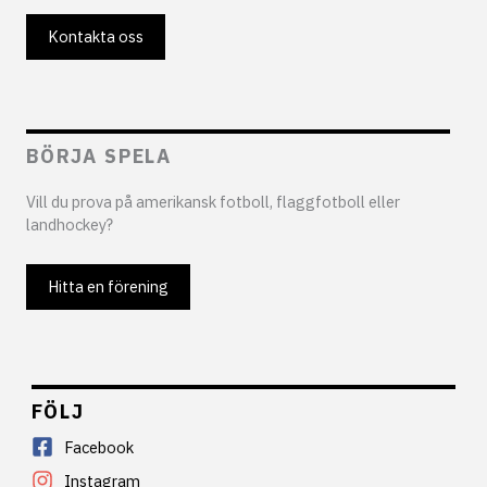
Kontakta oss
BÖRJA SPELA
Vill du prova på amerikansk fotboll, flaggfotboll eller
landhockey?
Hitta en förening
FÖLJ
Facebook
Instagram