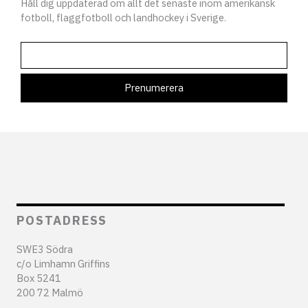
Håll dig uppdaterad om allt det senaste inom amerikansk
fotboll, flaggfotboll och landhockey i Sverige.
POSTADRESS
SWE3 Södra
c/o Limhamn Griffins
Box 5241
200 72 Malmö