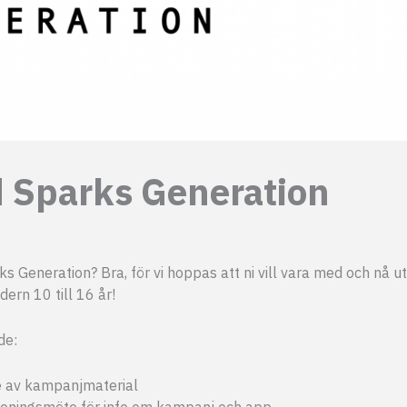
 Sparks Generation
Generation? Bra, för vi hoppas att ni vill vara med och nå ut
ern 10 till 16 år!
de:
de av kampanjmaterial
föreningsmöte för info om kampanj och app