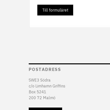
Till formuläret
POSTADRESS
SWE3 Södra
c/o Limhamn Griffins
Box 5241
200 72 Malmö