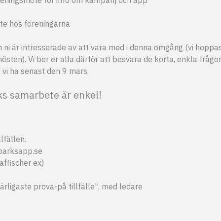
ute hos föreningarna
om ni är intresserade av att vara med i denna omgång (vi hoppa
sten). Vi ber er alla därför att besvara de korta, enkla frågo
ll vi ha senast den 9 mars.
rks samarbete är enkel!
llfällen.
sparksapp.se
affischer ex)
ligaste prova-på tillfälle”, med ledare