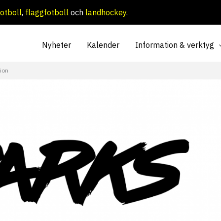
otboll
,
flaggfotboll
och
landhockey
.
Nyheter
Kalender
Information & verktyg
ion