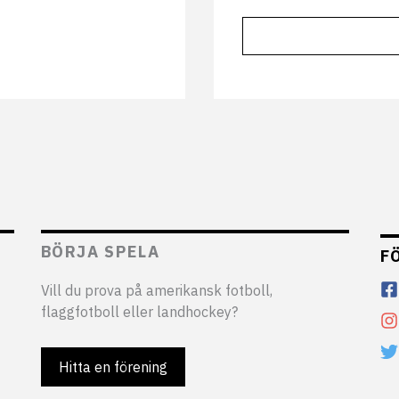
BÖRJA SPELA
F
Vill du prova på amerikansk fotboll,
flaggfotboll eller landhockey?
Hitta en förening