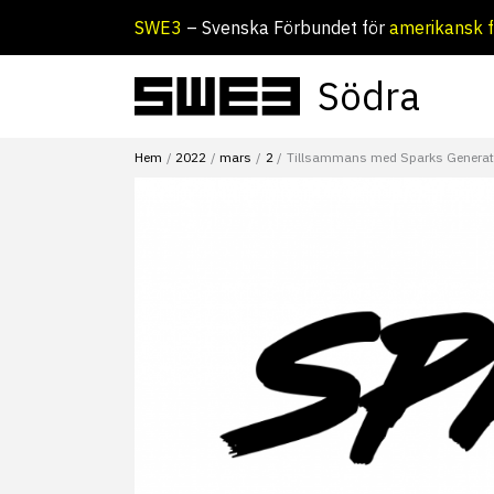
Hoppa
SWE3
– Svenska Förbundet för
amerikansk f
till
innehåll
Södra
Hem
2022
mars
2
Tillsammans med Sparks Generat