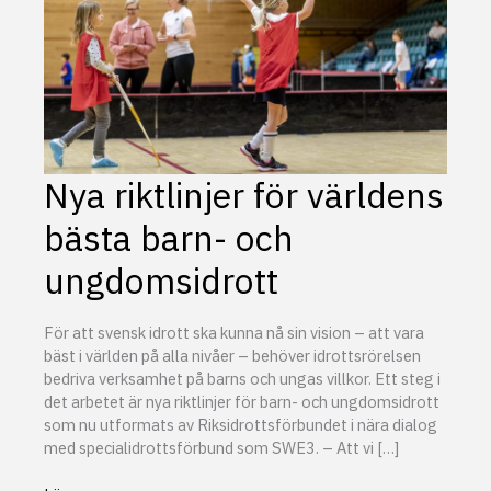
Nya riktlinjer för världens
bästa barn- och
ungdomsidrott
För att svensk idrott ska kunna nå sin vision – att vara
bäst i världen på alla nivåer – behöver idrottsrörelsen
bedriva verksamhet på barns och ungas villkor. Ett steg i
det arbetet är nya riktlinjer för barn- och ungdomsidrott
som nu utformats av Riksidrottsförbundet i nära dialog
med specialidrottsförbund som SWE3. – Att vi […]