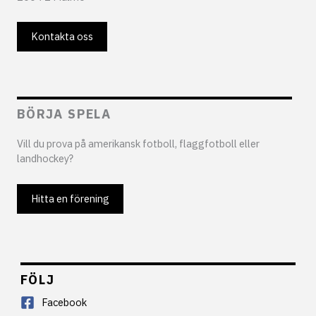
Kontakta oss
BÖRJA SPELA
Vill du prova på amerikansk fotboll, flaggfotboll eller
landhockey?
Hitta en förening
FÖLJ
Facebook