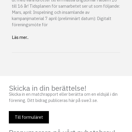
till 16 år! Tidsplanen för samarbetet ser ut som följande:
Mars, april: Inspelning och insamlande av
kampanjmaterial 7 april (preliminärt datum): Digitalt
föreningsmöte för
Tillsammans
Läs mer..
med
Sparks
Generation
Skicka in din berättelse!
Skicka in en matchrapport eller berätta om en eldsjäl i din
förening. Ditt bidrag publiceras här på swe3.se.
Till formuläret