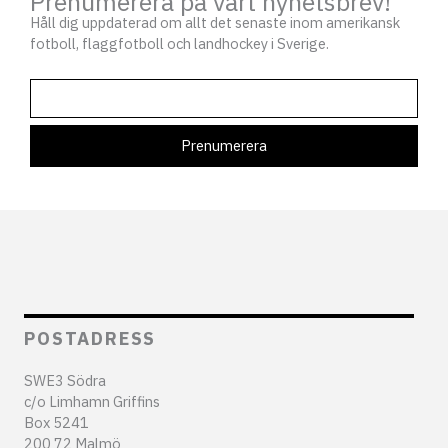
Prenumerera på vårt nyhetsbrev!
Håll dig uppdaterad om allt det senaste inom amerikansk
fotboll, flaggfotboll och landhockey i Sverige.
POSTADRESS
SWE3 Södra
c/o Limhamn Griffins
Box 5241
200 72 Malmö