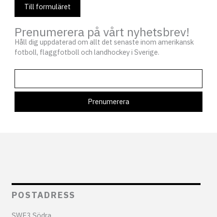
Till formuläret
Prenumerera på vårt nyhetsbrev!
Håll dig uppdaterad om allt det senaste inom amerikansk
fotboll, flaggfotboll och landhockey i Sverige.
POSTADRESS
SWE3 Södra