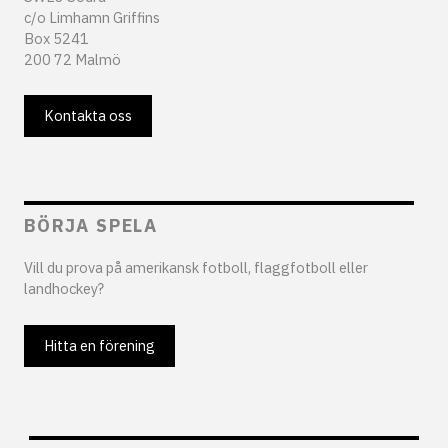
c/o Limhamn Griffins
Box 5241
200 72 Malmö
Kontakta oss
BÖRJA SPELA
Vill du prova på amerikansk fotboll, flaggfotboll eller
landhockey?
Hitta en förening