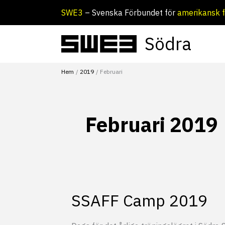
Hoppa
SWE3
– Svenska Förbundet för
amerikansk f
till
innehåll
Södra
Hem
2019
Februari
Februari 2019
SSAFF Camp 2019