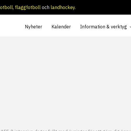
otboll
,
flaggfotboll
och
landhockey
.
Nyheter
Kalender
Information & verktyg