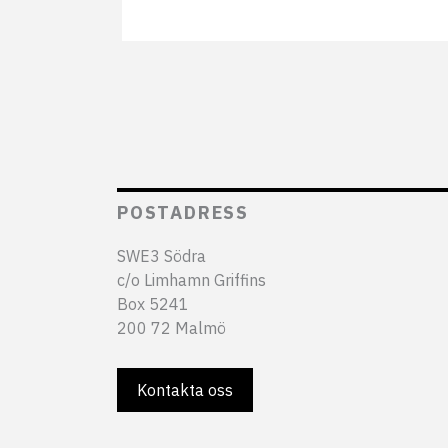
POSTADRESS
SWE3 Södra
c/o Limhamn Griffins
Box 5241
200 72 Malmö
Kontakta oss