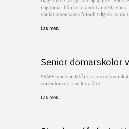
Dags för det årliga träningslägret i Södra 
ungdomar från hela landet är detta södra 
spelat amerikansk fotboll tidigare. Är du 
SSAFF
Läs mer..
Camp
2019
Senior domarskolor 
SSAFF bjuder in till årets seniordomarsko
seniordomarlicens förra året.
Senior
Läs mer..
domarskolor
våren
2019