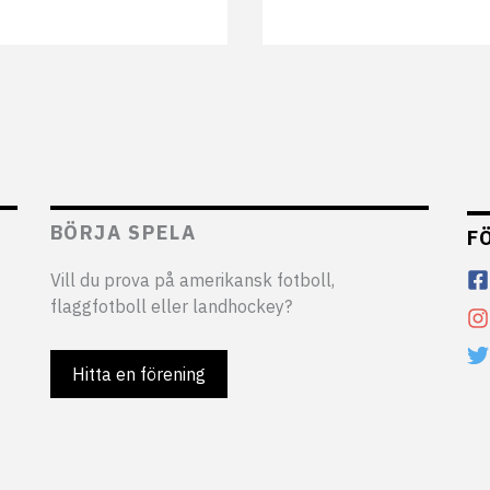
BÖRJA SPELA
F
Vill du prova på amerikansk fotboll,
flaggfotboll eller landhockey?
Hitta en förening