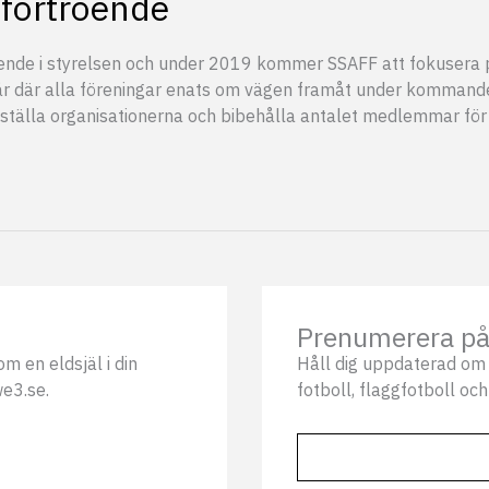
t förtroende
troende i styrelsen och under 2019 kommer SSAFF att fokusera p
kt år där alla föreningar enats om vägen framåt under kommand
eställa organisationerna och bibehålla antalet medlemmar f
Prenumerera på 
m en eldsjäl i din
Håll dig uppdaterad om 
we3.se.
fotboll, flaggfotboll och