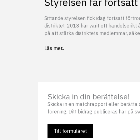
Styrelsen får fortsat
Sittande styrelsen fick idag fortsatt för
distriktet. 2018 har varit ett händelseri
på att stärka distriktets medlemmar, säk
Styrelsen
Läs mer..
får
fortsatt
förtroende
Skicka in din berättelse!
Skicka in en matchrapport eller berätta o
förening. Ditt bidrag publiceras här på s
Till formuläret