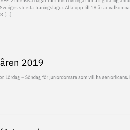
SAFF. 2 intensiva dagar fullt med övningar för att göra dig änn
Sveriges största träningsläger. Alla upp till 18 år är välkomn
18 […]
våren 2019
lor. Lördag – Söndag för juniordomare som vill ha seniorlice