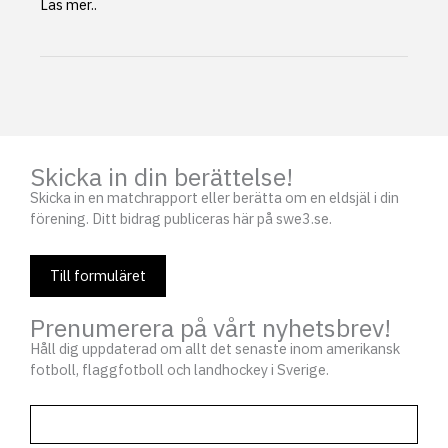
SWE3
Läs mer..
går
från
tre
till
sex
idrotter
genom
Skicka in din berättelse!
sammanslagning
med
Skicka in en matchrapport eller berätta om en eldsjäl i din
SBSLF
förening. Ditt bidrag publiceras här på swe3.se.
Till formuläret
Prenumerera på vårt nyhetsbrev!
Håll dig uppdaterad om allt det senaste inom amerikansk
fotboll, flaggfotboll och landhockey i Sverige.