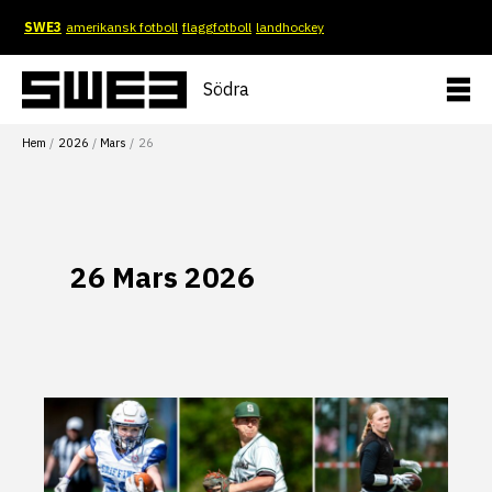
Hoppa
SWE3
amerikansk fotboll
flaggfotboll
landhockey
till
innehåll
Södra
Hem
2026
Mars
26
26 Mars 2026