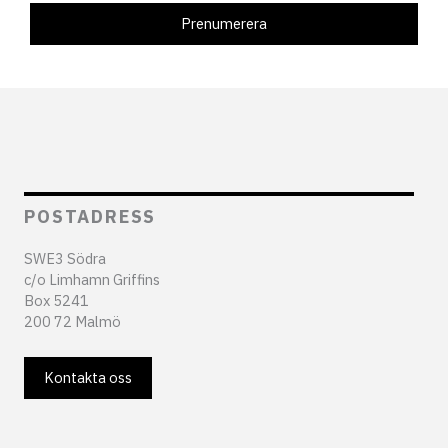
POSTADRESS
SWE3 Södra
c/o Limhamn Griffins
Box 5241
200 72 Malmö
Kontakta oss