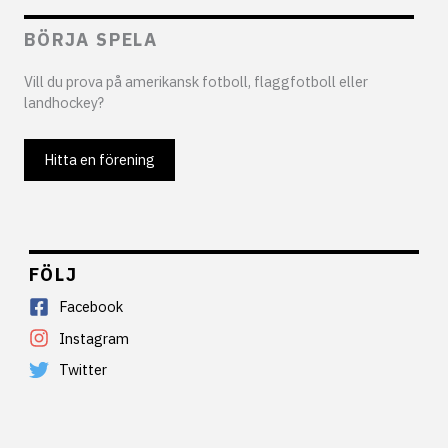
BÖRJA SPELA
Vill du prova på amerikansk fotboll, flaggfotboll eller
landhockey?
Hitta en förening
FÖLJ
Facebook
Instagram
Twitter