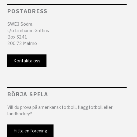
POSTADRESS
SWE3 Södra
c/o Limhamn Griffins
Box 5241
200 72 Malmö
Kontakta oss
BÖRJA SPELA
Vill du prova på amerikansk fotboll, flaggfotboll eller
landhockey?
Hitta en förening