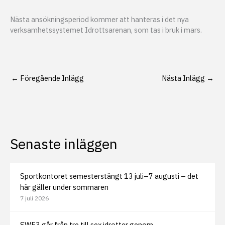
Nästa ansökningsperiod kommer att hanteras i det nya
verksamhetssystemet Idrottsarenan, som tas i bruk i mars.
←
Föregående Inlägg
Nästa Inlägg
→
Senaste inläggen
Sportkontoret semesterstängt 13 juli–7 augusti – det
här gäller under sommaren
7 juli 2026
SWE3 går från tre till sex idrotter genom