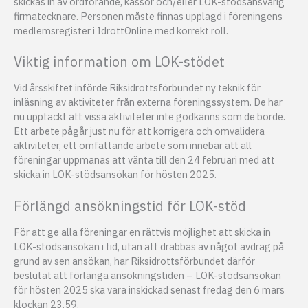
skickas in av ordförande, kassör och/eller LOK-stödsansvarig
firmatecknare. Personen måste finnas upplagd i föreningens
medlemsregister i IdrottOnline med korrekt roll.
Viktig information om LOK-stödet
Vid årsskiftet införde Riksidrottsförbundet ny teknik för
inläsning av aktiviteter från externa föreningssystem. De har
nu upptäckt att vissa aktiviteter inte godkänns som de borde.
Ett arbete pågår just nu för att korrigera och omvalidera
aktiviteter, ett omfattande arbete som innebär att all
föreningar uppmanas att vänta till den 24 februari med att
skicka in LOK-stödsansökan för hösten 2025.
Förlängd ansökningstid för LOK-stöd
För att ge alla föreningar en rättvis möjlighet att skicka in
LOK-stödsansökan i tid, utan att drabbas av något avdrag på
grund av sen ansökan, har Riksidrottsförbundet därför
beslutat att förlänga ansökningstiden – LOK-stödsansökan
för hösten 2025 ska vara inskickad senast fredag den 6 mars
klockan 23.59.