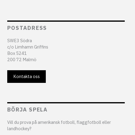
POSTADRESS
SWE3 Södra
c/o Limhamn Griffins
Box 5241
200 72 Malmö
Kontakta oss
BÖRJA SPELA
Vill du prova på amerikansk fotboll, flaggfotboll eller
landhockey?