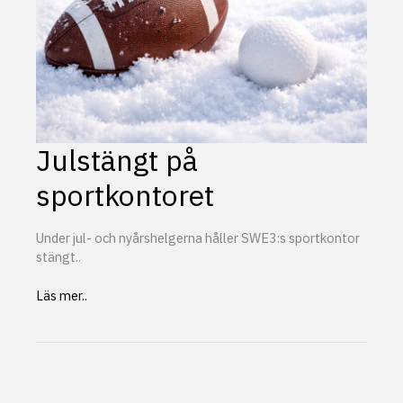
Julstängt på
sportkontoret
Under jul- och nyårshelgerna håller SWE3:s sportkontor
stängt..
Julstängt
Läs mer..
på
sportkontoret