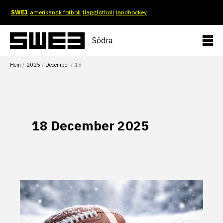
Hoppa
SWE3
amerikansk fotboll
flaggfotboll
landhockey
till
innehåll
Södra
Hem
2025
December
18
18 December 2025