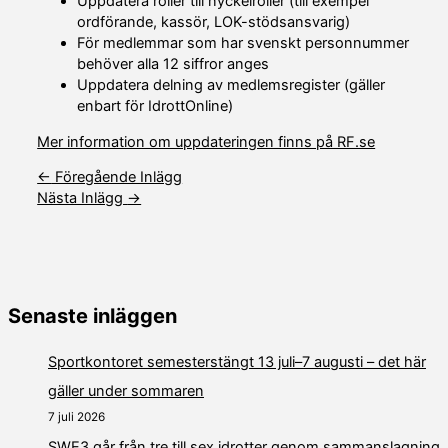
Uppdatera roller till nyckelroller (till exempel
ordförande, kassör, LOK-stödsansvarig)
För medlemmar som har svenskt personnummer
behöver alla 12 siffror anges
Uppdatera delning av medlemsregister (gäller
enbart för IdrottOnline)
Mer information om uppdateringen finns på RF.se
←
Föregående Inlägg
Nästa Inlägg
→
Senaste inläggen
Sportkontoret semesterstängt 13 juli–7 augusti – det här
gäller under sommaren
7 juli 2026
SWE3 går från tre till sex idrotter genom sammanslagning