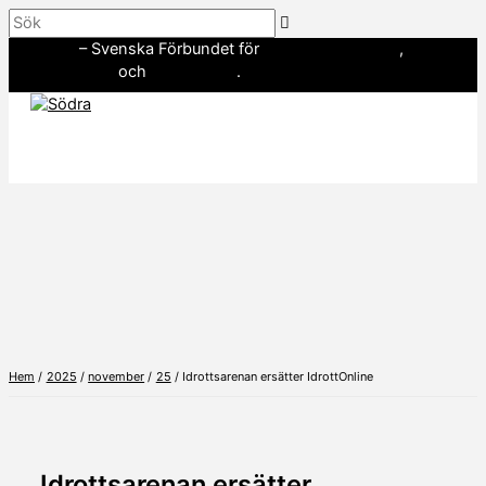
Hoppa
Sök
till
SWE3
– Svenska Förbundet för
amerikansk fotboll
,
innehåll
flaggfotboll
och
landhockey
.
Hem
2025
november
25
Idrottsarenan ersätter IdrottOnline
Idrottsarenan ersätter