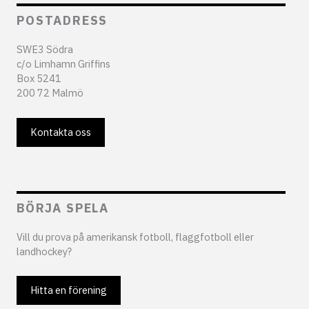
POSTADRESS
SWE3 Södra
c/o Limhamn Griffins
Box 5241
200 72 Malmö
Kontakta oss
BÖRJA SPELA
Vill du prova på amerikansk fotboll, flaggfotboll eller
landhockey?
Hitta en förening