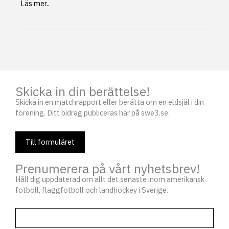
Sista
Läs mer..
ansökningsdagen
LOK-
stöd
Skicka in din berättelse!
Skicka in en matchrapport eller berätta om en eldsjäl i din
förening. Ditt bidrag publiceras här på swe3.se.
Till formuläret
Prenumerera på vårt nyhetsbrev!
Håll dig uppdaterad om allt det senaste inom amerikansk
fotboll, flaggfotboll och landhockey i Sverige.