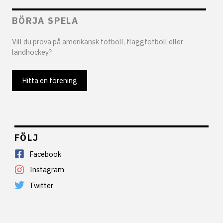
BÖRJA SPELA
Vill du prova på amerikansk fotboll, flaggfotboll eller
landhockey?
Hitta en förening
FÖLJ
Facebook
Instagram
Twitter