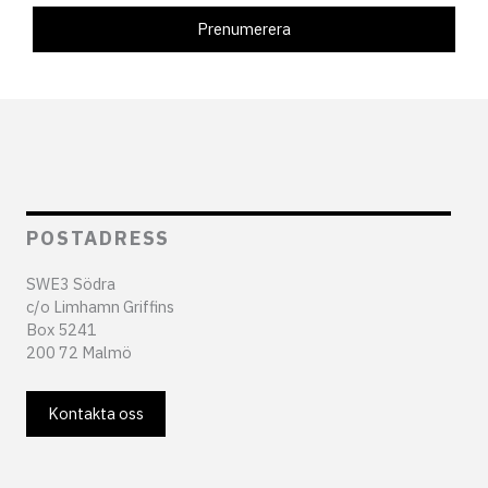
POSTADRESS
SWE3 Södra
c/o Limhamn Griffins
Box 5241
200 72 Malmö
Kontakta oss