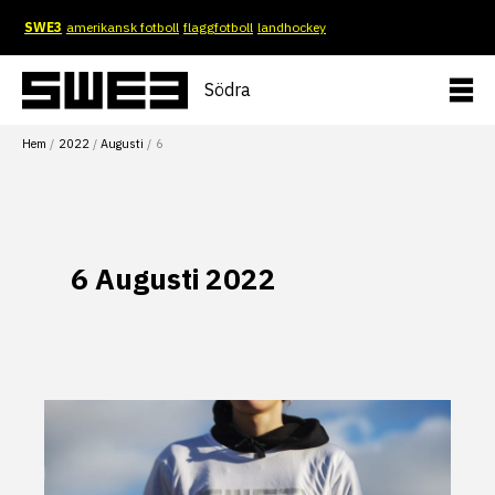
Hoppa
SWE3
amerikansk fotboll
flaggfotboll
landhockey
till
innehåll
Södra
Hem
2022
Augusti
6
6 Augusti 2022