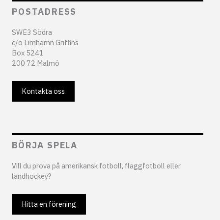
POSTADRESS
SWE3 Södra
c/o Limhamn Griffins
Box 5241
200 72 Malmö
Kontakta oss
BÖRJA SPELA
Vill du prova på amerikansk fotboll, flaggfotboll eller
landhockey?
Hitta en förening