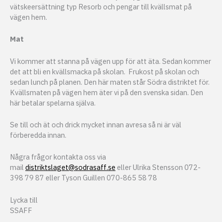
vätskeersättning typ Resorb och pengar till kvällsmat på
vägen hem.
Mat
Vi kommer att stanna på vägen upp för att äta. Sedan kommer
det att bli en kvällsmacka på skolan. Frukost på skolan och
sedan lunch på planen. Den här maten står Södra distriktet för.
Kvällsmaten på vägen hem äter vi på den svenska sidan. Den
här betalar spelarna själva.
Se till och ät och drick mycket innan avresa så ni är väl
förberedda innan.
Några frågor kontakta oss via
mail
distriktslaget@sodrasaff.se
eller Ulrika Stensson 072-
398 79 87 eller Tyson Guillen 070-865 58 78
Lycka till
SSAFF