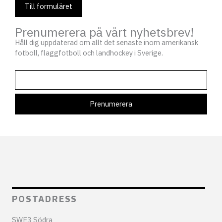
Till formuläret
Prenumerera på vårt nyhetsbrev!
Håll dig uppdaterad om allt det senaste inom amerikansk
fotboll, flaggfotboll och landhockey i Sverige.
POSTADRESS
SWE3 Södra