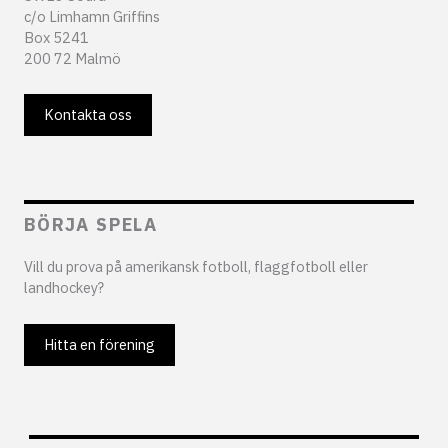
c/o Limhamn Griffins
Box 5241
200 72 Malmö
Kontakta oss
BÖRJA SPELA
Vill du prova på amerikansk fotboll, flaggfotboll eller
landhockey?
Hitta en förening