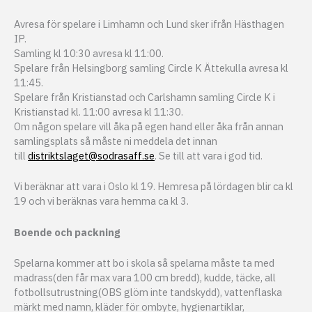
Avresa för spelare i Limhamn och Lund sker ifrån Hästhagen
IP.
Samling kl 10:30 avresa kl 11:00.
Spelare från Helsingborg samling Circle K Ättekulla avresa kl
11:45.
Spelare från Kristianstad och Carlshamn samling Circle K i
Kristianstad kl. 11:00 avresa kl 11:30.
Om någon spelare vill åka på egen hand eller åka från annan
samlingsplats så måste ni meddela det innan
till
distriktslaget@sodrasaff.se
. Se till att vara i god tid.
Vi beräknar att vara i Oslo kl 19. Hemresa på lördagen blir ca kl
19 och vi beräknas vara hemma ca kl 3.
Boende och packning
Spelarna kommer att bo i skola så spelarna måste ta med
madrass(den får max vara 100 cm bredd), kudde, täcke, all
fotbollsutrustning(OBS glöm inte tandskydd), vattenflaska
märkt med namn, kläder för ombyte, hygienartiklar,