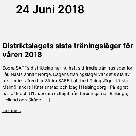
24 Juni 2018
Distriktslagets sista träningsläger för
våren 2018
Södra SAFFs distriktslag har nu haft sitt tredje träningsläger för
i år. Nästa anhalt Norge. Dagens träningsläger var det sista av
tre. Under våren har Södra SAFF haft tre träningsläger, första i
Malmö, andra i Kristianstad och idag i Helsingborg. På lägret
har U15 och U17 spelare deltagit från föreningarna i Blekinge,
Halland och Skåne. […]
Distriktslagets
Läs mer..
sista
träningsläger
för
våren