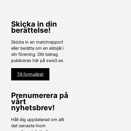
2018
Skicka in din
berättelse!
Skicka in en matchrapport
eller berätta om en eldsjäl i
din förening. Ditt bidrag
publiceras här på swe3.se.
Till formuläret
Prenumerera på
vårt
nyhetsbrev!
Håll dig uppdaterad om allt
det senaste inom