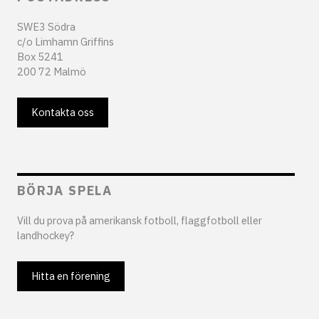
SWE3 Södra
c/o Limhamn Griffins
Box 5241
200 72 Malmö
Kontakta oss
BÖRJA SPELA
Vill du prova på amerikansk fotboll, flaggfotboll eller
landhockey?
Hitta en förening