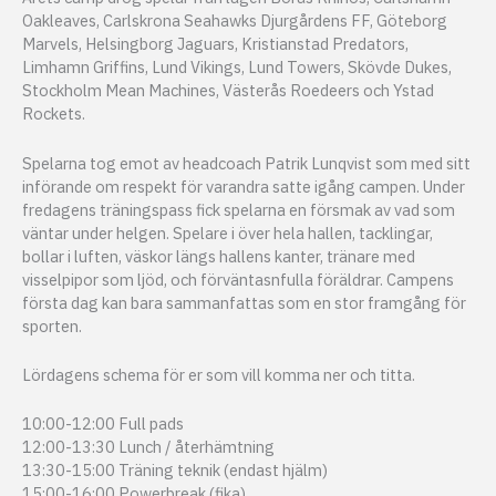
Oakleaves, Carlskrona Seahawks Djurgårdens FF, Göteborg
Marvels, Helsingborg Jaguars, Kristianstad Predators,
Limhamn Griffins, Lund Vikings, Lund Towers, Skövde Dukes,
Stockholm Mean Machines, Västerås Roedeers och Ystad
Rockets.
Spelarna tog emot av headcoach Patrik Lunqvist som med sitt
införande om respekt för varandra satte igång campen. Under
fredagens träningspass fick spelarna en försmak av vad som
väntar under helgen. Spelare i över hela hallen, tacklingar,
bollar i luften, väskor längs hallens kanter, tränare med
visselpipor som ljöd, och förväntasnfulla föräldrar. Campens
första dag kan bara sammanfattas som en stor framgång för
sporten.
Lördagens schema för er som vill komma ner och titta.
10:00-12:00 Full pads
12:00-13:30 Lunch / återhämtning
13:30-15:00 Träning teknik (endast hjälm)
15:00-16:00 Powerbreak (fika)