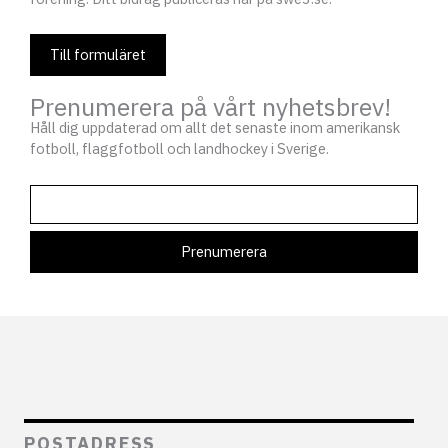
Till formuläret
Prenumerera på vårt nyhetsbrev!
Håll dig uppdaterad om allt det senaste inom amerikansk
fotboll, flaggfotboll och landhockey i Sverige.
POSTADRESS