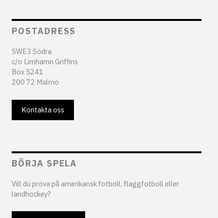
POSTADRESS
SWE3 Södra
c/o Limhamn Griffins
Box 5241
200 72 Malmö
Kontakta oss
BÖRJA SPELA
Vill du prova på amerikansk fotboll, flaggfotboll eller
landhockey?