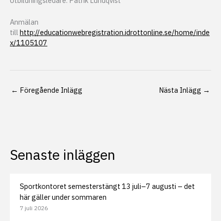
Utbildningsledare: Patrik Lundqvist
Anmälan
till
http://educationwebregistration.idrottonline.se/home/inde
x/1105107
←
Föregående Inlägg
Nästa Inlägg
→
Senaste inläggen
Sportkontoret semesterstängt 13 juli–7 augusti – det
här gäller under sommaren
7 juli 2026